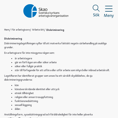
Sök
Meny
Sök
Sök
Hem
För arbetsgivare
Arbetsrätt
Diskriminering
Diskriminering
Diskrimineringslagstiftningen syftar till att motverka faktiskt negativ särbehandling på osakliga
grunder.
En arbetsgivare får inte missgynna någon som:
är arbetstagare
gör en förfrågan om eller söker arbete
söker eller fullgör praktik
står till förfogande för att utföra eller utför arbete som inhyrd eller inlånad arbetskraft.
Lagstiftaren har identifierat grupper som anses ha ett särskilt skyddsbehov, de sju
diskrimineringsgrunderna:
kön
könsöverskridande identitet eller uttryck
etnisk tillhörighet
religion eller annan trosuppfattning
funktionsnedsättning
sexuell läggning
ålder.
Anställningsform, sysselsättningsgrad och föräldraledighet får inte heller påverka