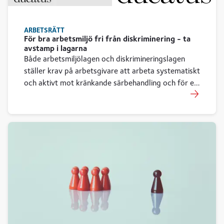
ARBETSRÄTT
För bra arbetsmiljö fri från diskriminering - ta
avstamp i lagarna
Både arbetsmiljölagen och diskrimineringslagen
ställer krav på arbetsgivare att arbeta systematiskt
och aktivt mot kränkande särbehandling och för en
god arbetsmiljö där alla kan utföra sina uppgifter
utan risk för ohälsa. Arbetsrättsjurist Pia Wiséen
Wernblom reder ut begreppen kring regelverken
och ger tips.