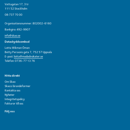
Vattugatan 17, 3 tr
111 52 Stockholm
08‑737 70 00
Organisationsnummer: 802002-6160
Bankgiro: 492-9907
info@skao.se
Dataskyddsombud
Lotta Wikman Öman
Betty Perssons gata 7, 752 57 Uppsala
E-post:
lotta@modadvokater.se
Telefon: 0736-77 13 76
Hitta direkt
Om Skao
Skao:s lärandeformer
Kontakta oss
Nyheter
Integritetspolicy
Fakturor till oss
Följ oss