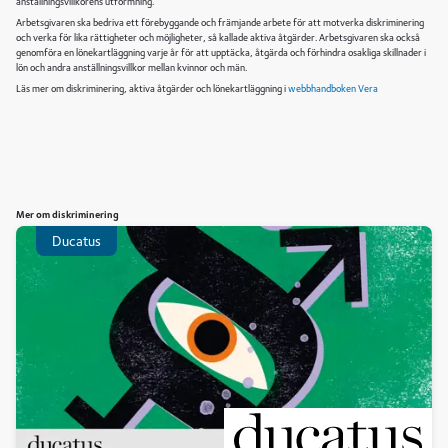
anställningsvillkorens utformning.
Arbetsgivaren ska bedriva ett förebyggande och främjande arbete för att motverka diskriminering
och verka för lika rättigheter och möjligheter, så kallade aktiva åtgärder. Arbetsgivaren ska också
genomföra en lönekartläggning varje år för att upptäcka, åtgärda och förhindra osakliga skillnader i
lön och andra anställningsvillkor mellan kvinnor och män.
Läs mer om diskriminering, aktiva åtgärder och lönekartläggning i
webbhandboken Vera
Mer om diskriminering
Ducatus