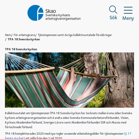
Sök
Meny
Sök
Sök
Hem
För arbetsgivare
Tjänstepension samt övriga kollektivavtalade försäkringar
TPA 18 Svenska kyrkan
TPA 18 Svenska kyrkan
Kollektivavtalet om tjänstepension TPA 18 Svenska kyrkan har tecknats mellan å ena sidan Svenska
kyrkans arbetsgivarorganisation och å andra sidan Svenska Kommunalarbetareförbundet, Vision,
Kyrkans Akademikerförbund, Sveriges Lärare samt Akademikerförbundet SSR och Akavia med
förtecknade förbund.​
TPA 18 kompletterades 2020 med nya regler avseende utbetalningsålder för tjänstepension
(§ 17
femte stycket)
att gälla från den 1 juli 2020​.