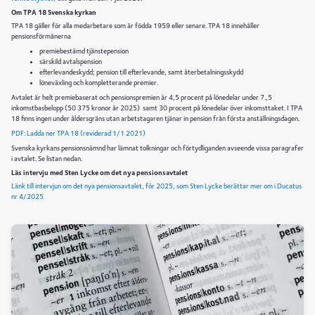
Om TPA 18 Svenska kyrkan
TPA 18 gäller för alla medarbetare som är födda 1959 eller senare. TPA 18 innehåller
pensionsförmånerna
premiebestämd tjänstepension
särskild avtalspension
efterlevandeskydd; pension till efterlevande, samt återbetalningsskydd
löneväxling och kompletterande premier.
Avtalet är helt premiebaserat och pensionspremien är 4,5 procent på lönedelar under 7.,5
inkomstbasbelopp (50 375 kronor år 2025) samt 30 procent på lönedelar över inkomsttaket. I TPA
18 finns ingen under åldersgräns utan arbetstagaren tjänar in pension från första anställningsdagen.
PDF: Ladda ner TPA 18 (reviderad 1/1 2021)
Svenska kyrkans pensionsnämnd har lämnat tolkningar och förtydliganden avseende vissa paragrafer
i avtalet. Se listan nedan.
Läs intervju med Sten Lycke om det nya pensionsavtalet
Länk till intervjun om det nya pensionsavtalet, för 2025, som Sten Lycke berättar mer om i Ducatus
nr 4/2025