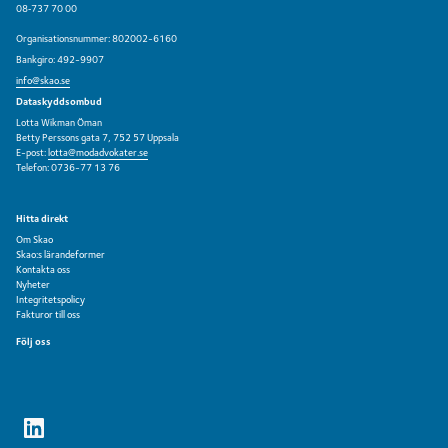
08‑737 70 00
Organisationsnummer: 802002-6160
Bankgiro: 492-9907
info@skao.se
Dataskyddsombud
Lotta Wikman Öman
Betty Perssons gata 7, 752 57 Uppsala
E-post:
lotta@modadvokater.se
Telefon: 0736-77 13 76
Hitta direkt
Om Skao
Skao:s lärandeformer
Kontakta oss
Nyheter
Integritetspolicy
Fakturor till oss
Följ oss