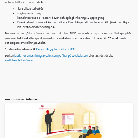
och innehåller ett antal nyheter:
flera olika studiestöd
avgångsersättning
kompletterande a-kassa vid tvist och ogiltigförklaring av uppsägning
löneutfyllnad, som ersätter det tidigare lönetillägget vid omplacering till tjänst med lägre
lön (protokollsanteckning 23).
Det nya avtalet gäller från och med den 1 oktober 2022, men arbetstagare vars anställning upphör
genom arbetsbrist eller sjukdom med sista anställningsdag före den 1 oktober 2022 ersätts enligt
det tidigare omställningsavtalet.
Stöden administreras åt
Kyrkans trygghetsråd av CIKO
.
Du kan
ladda ner omställningsavtalet som pdf här på webbplatsen
eller läsa det direkt i
webbhandboken Vera
.
Annat som kan intressera!