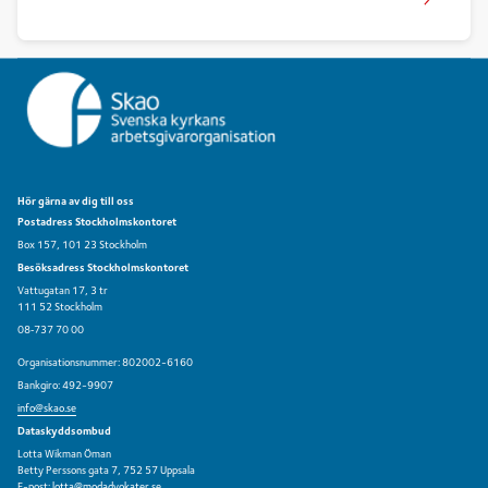
ekonomutbildning. Mannen anställdes – vilket inte
var könsdiskriminering, enligt Arbetsdomstolen.
Hör gärna av dig till oss
Postadress Stockholmskontoret
Box 157, 101 23 Stockholm
Besöksadress Stockholmskontoret
Vattugatan 17, 3 tr
111 52 Stockholm
08‑737 70 00
Organisationsnummer: 802002-6160
Bankgiro: 492-9907
info@skao.se
Dataskyddsombud
Lotta Wikman Öman
Betty Perssons gata 7, 752 57 Uppsala
E-post:
lotta@modadvokater.se