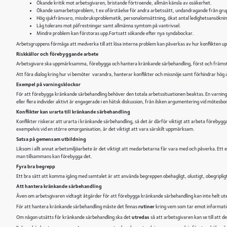
R
Ökande kritik mot arbetsgivaren, bristande förtroende, allmän känsla av osäkerhet.
Ökande samarbetsproblem, t ex oförståelse för andra arbetssätt, undandragande från gruppen
Hög sjukfrånvaro, missbruksproblematik, personalomsättning, ökat antal ledighetsansöknin
Låg tolerans mot påfrestningar samt allmänna symtom på vantrivsel.
A
Mindre problem kan förstoras upp.Fortsatt sökande efter nya syndabockar.
Arbetsgruppens förmåga att medverka till att lösa interna problem kan påverkas av hur konflikten 
Riskkällor och förebyggande arbete
V
Arbetsgivare ska uppmärksamma, förebygga och hantera kränkande särbehandling, först och främst g
Att föra dialog kring hur vi bemöter varandra, hanterar konflikter och missnöje samt förhindrar hög
Exempel på varningsklockor
För att förebygga kränkande särbehandling behöver den totala arbetssituationen beaktas. En varningskloc
eller flera individer aktivt är engagerade i en hätsk diskussion, från ilsken argumentering vid mötesborde
Konflikter kan urarta till kränkande särbehandling
Konflikter riskerar att urarta i kränkande särbehandling, så det är därför viktigt att arbeta förebygg
exempelvis vid en större omorganisation, är det viktigt att vara särskilt uppmärksam.
Satsa på gemensam utbildning
Liksom i allt annat arbetsmiljöarbete är det viktigt att medarbetarna får vara med och påverka. E
man tillsammans kan förebygga det.
Fyra bra begrepp
Ett bra sätt att komma igång med samtalet är att använda begreppen obehagligt, olustigt, obegripligt
Att hantera kränkande särbehandling
Även om arbetsgivaren vidtagit åtgärder för att förebygga kränkande särbehandling kan inte helt ute
För att hantera kränkande särbehandling måste det finnas
rutiner
kring vem som tar emot information
Om någon utsätts för kränkande särbehandling ska det
utredas
så att arbetsgivaren kan se till att 