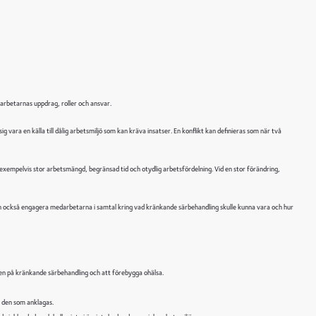
yck ur Ducatus nr 3 & 4 2025
agsavtal för fria företagare
betstid
arbetarnas uppdrag, roller och ansvar.
 vara en källa till dålig arbetsmiljö som kan kräva insatser. En konflikt kan definieras som när två
 med uppgift i Svenska kyrkan
l, exempelvis stor arbetsmängd, begränsad tid och otydlig arbetsfördelning. Vid en stor förändring,
n också engagera medarbetarna i samtal kring vad kränkande särbehandling skulle kunna vara och hur
ken på kränkande särbehandling och att förebygga ohälsa.
h den som anklagas.