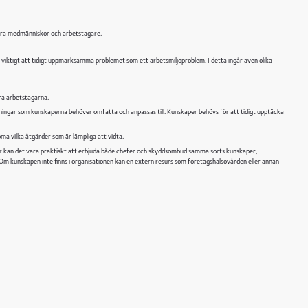
artläggning och aktiva åtgärder
t andra medmänniskor och arbetstagare.
rocessen steg för steg
t viktigt att tidigt uppmärksamma problemet som ett arbetsmiljöproblem. I detta ingår även olika
ollet - Från kallelse till justering
ära arbetstagarna.
tningar som kunskaperna behöver omfatta och anpassas till. Kunskaper behövs för att tidigt upptäcka
a vilka åtgärder som är lämpliga att vidta.
teringshandboken
r kan det vara praktiskt att erbjuda både chefer och skyddsombud samma sorts kunskaper,
m kunskapen inte finns i organisationen kan en extern resurs som företagshälsovården eller annan
ör arbetet med gravvårdar
bemanning för verksamhetens behov
giska beslut - A och O för långsiktighet och kontroll