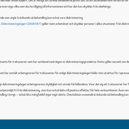
eller annan expert. Det är viktigt att utreda händelserna på ett sätt så att situationen inte förvärras för de
 överväga vilka som ska ha tillgång till informationen och hur den kan skyddas från obehöriga.
eteende som utgör kränkande särbehandling kan också vara diskriminering.
.
Diskrimineringslagen (2008:567)
gäller inom arbetslivet och skyddar personer i olika situationer från disk
bli utsatta för trakasserier som har samband med någon av diskrimineringsgrunderna. Detta gäller oavsett om d
om har anmält arbetsgivaren för trakasserier får enligt diskrimineringslagen heller inte utsättas för repressal
gt diskrimineringslagen arbetsgivarens skyldighet att utreda förhållandena. Visar det sig att trakasserier har
arbetsmiljö fri från diskriminering, utan kan också bidra till positiva effekter för hela verksamheten. Även om 
dling i övrigt – också låta mångfaldsfrågor ingå i detta. Checkslistan avseende kränkande särbehandling ka