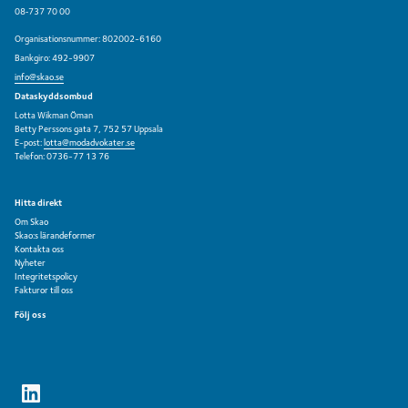
08‑737 70 00
Organisationsnummer: 802002-6160
Bankgiro: 492-9907
info@skao.se
Dataskyddsombud
Lotta Wikman Öman
Betty Perssons gata 7, 752 57 Uppsala
E-post:
lotta@modadvokater.se
Telefon: 0736-77 13 76
Hitta direkt
Om Skao
Skao:s lärandeformer
Kontakta oss
Nyheter
Integritetspolicy
Fakturor till oss
Följ oss