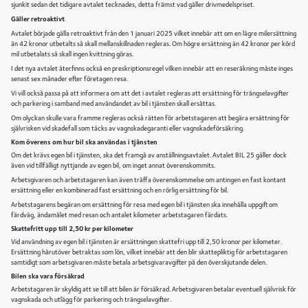
sjunkit sedan det tidigare avtalet tecknades, detta främst vad gäller drivmedelspriset.
Gäller retroaktivt
Avtalet började gälla retroaktivt från den 1 januari 2025 vilket innebär att om en lägre milersättning
än 42 kronor utbetalts så skall mellanskillnaden regleras. Om högre ersättning än 42 kronor per körd
mil utbetalats så skall ingen kvittning göras.
I det nya avtalet återfinns också en preskriptionsregel vilken innebär att en reseräkning måste inges
senast sex månader efter företagen resa.
Vi vill också passa på att informera om att det i avtalet regleras att ersättning för trängselavgifter
och parkering i samband med användandet av bil i tjänsten skall ersättas.
Om olyckan skulle vara framme regleras också rätten för arbetstagaren att begära ersättning för
självrisken vid skadefall som täcks av vagnskadegaranti eller vagnskadeförsäkring.
Kom överens om hur bil ska användas i tjänsten
Om det krävs egen bil i tjänsten, ska det framgå av anställningsavtalet. Avtalet BIL 25 gäller dock
även vid tillfälligt nyttjande av egen bil, om inget annat överenskommits.
Arbetsgivaren och arbetstagaren kan även träffa överenskommelse om antingen en fast kontant
ersättning eller en kombinerad fast ersättning och en rörlig ersättning för bil.
Arbetstagarens begäran om ersättning för resa med egen bil i tjänsten ska innehålla uppgift om
färdväg, ändamålet med resan och antalet kilometer arbetstagaren färdats.
Skattefritt upp till 2,50 kr per kilometer
Vid användning av egen bil i tjänsten är ersättningen skattefri upp till 2,50 kronor per kilometer.
Ersättning härutöver betraktas som lön, vilket innebär att den blir skattepliktig för arbetstagaren
samtidigt som arbetsgivaren måste betala arbetsgivaravgifter på den överskjutande delen.
Bilen ska vara försäkrad
Arbetstagaren är skyldig att se till att bilen är försäkrad. Arbetsgivaren betalar eventuell självrisk för
vagnskada och utlägg för parkering och trängselavgifter.