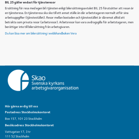
BIL 25 gäller endast för tjänsteresor
Ersättning för resa med egen bil i tjänsten enligt bilersättningsavtalet BIL 25 förutsätter att resan är
en tjänsteresa. En tjänsteresa ska ske till ett annat ställe än där arbetstagaren normalt utför sina
arbetsuppgifter (tjänstestället). Resor mellan bostaden och tjänstestället är däremot alltid att
betrakta som privata resor (arbetsresor). Arbetsresor kan vara avdragsgilla för arbetstagaren, men
berättigar inte till bilersättning från arbetsgivaren.
Du kan läsa mer om bilersättning i webbhandboken Vera
Hör gärna av dig till oss
Postadress Stockholmskontoret
Box 157, 101 23 Stockholm
Besöksadress Stockholmskontoret
Vattugatan 17, 3 tr
111 52 Stockholm