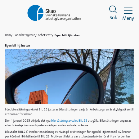
Sök
Meny
Sök
Sök
Hem
För arbetsgivare
Arbetsrätt
Egen bil i tjänsten
Egen bil i tjänsten
I det bilersättningsavtalet BIL 25 justeras bilersättningen varje år. Arbetstagaren är skyldig att se till
att bilen är försäkrad.
Den 1 januari 2025 började det nya
bilersättningsavtalet BIL 25
att gälla. Bilersättningen anpassas
efter bränslepriserna och justeras årligen av de centrala parterna.
Bilavtalet (BIL25) innebar en sänkning av nivån på ersättningen för egen bil i tjänsten till 42 kronor
per körd mil i förhållande till BIL 23. Motiven till detta var att kostnadsnivån för drift av fordon har