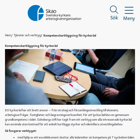
Sök
Meny
Sök
Sök
Hem
Tjänster och verktyg
Kompetenskartläggning för kyrkoråd
Kompetenskartläggning för kyrkoråd
Ett kyrkoråd har ett brett ansvar – från strategi och församlingsutveckling till ekonomi,
arbetsgivarfrågor, fastigheter och begravningsverksamhet. För att lyckas behövs en gemensam
grundkompetens i rådet. Göteborgs stift har tagit fram ett verktyg som alla intresserade kyrkoråd
kan använda utan kostnad för att enkelt kartlägga styrkor och identifiera utvecklingsbehov.
Så fungerar verktyget:
med hjälp av ett exceldokument skattar alla ledamöter sin kompetens på 7 nyckelområden