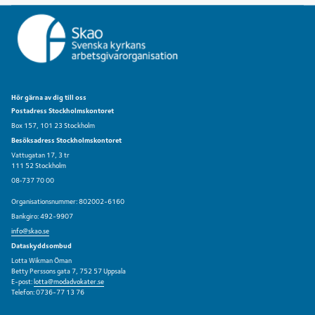
Hör gärna av dig till oss
Postadress Stockholmskontoret
Box 157, 101 23 Stockholm
Besöksadress Stockholmskontoret
Vattugatan 17, 3 tr
111 52 Stockholm
08‑737 70 00
Organisationsnummer: 802002-6160
Bankgiro: 492-9907
info@skao.se
Dataskyddsombud
Lotta Wikman Öman
Betty Perssons gata 7, 752 57 Uppsala
E-post:
lotta@modadvokater.se
Telefon: 0736-77 13 76