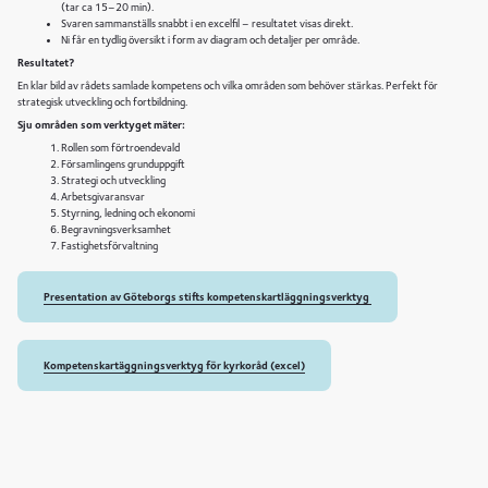
(tar ca 15–20 min).
Svaren sammanställs snabbt i en excelfil – resultatet visas direkt.
Ni får en tydlig översikt i form av diagram och detaljer per område.
Resultatet?
En klar bild av rådets samlade kompetens och vilka områden som behöver stärkas. Perfekt för
strategisk utveckling och fortbildning.
Sju områden som verktyget mäter:
Rollen som förtroendevald
Församlingens grunduppgift
Strategi och utveckling
Arbetsgivaransvar
Styrning, ledning och ekonomi
Begravningsverksamhet
Fastighetsförvaltning
Presentation av Göteborgs stifts kompetenskartläggningsverktyg
Kompetenskartäggningsverktyg för kyrkoråd (excel)