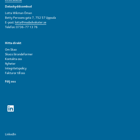
Dataskyddsombud
Lotta Wikman Öman
Betty Perssons gata 7, 752 57 Uppsala
E-post:
lotta@modadvokater.se
Telefon: 0736-77 13 76
Hitta direkt
Om Skao
Skao:s lärandeformer
Kontakta oss
Nyheter
Integritetspolicy
Fakturor till oss
Följ oss
LinkedIn