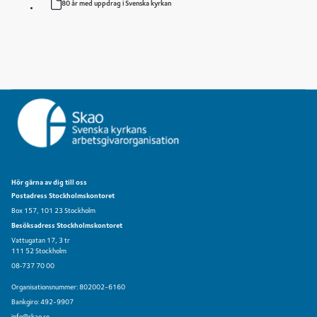
80 år med uppdrag i Svenska kyrkan
Hör gärna av dig till oss
Postadress Stockholmskontoret
Box 157, 101 23 Stockholm
Besöksadress Stockholmskontoret
Vattugatan 17, 3 tr
111 52 Stockholm
08‑737 70 00
Organisationsnummer: 802002-6160
Bankgiro: 492-9907
info@skao.se