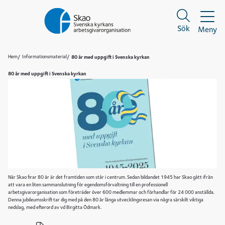
Sök
Meny
Sök
Sök
Hem
Informationsmaterial
80 år med uppgift i Svenska kyrkan
80 år med uppgift i Svenska kyrkan
När Skao firar 80 år är det framtiden som står i centrum. Sedan bildandet 1945 har Skao gått ifrån
att vara en liten sammanslutning för egendomsförvaltning till en professionell
arbetsgivarorganisation som företräder över 600 medlemmar och förhandlar för 24 000 anställda.
Denna jubileumsskrift tar dig med på den 80 år långa utvecklingsresan via några särskilt viktiga
nedslag, med efterord av vd Birgitta Ödmark.