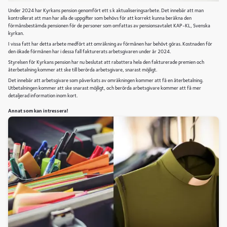
Under 2024 har Kyrkans pension genomfört ett s k aktualiseringsarbete. Det innebär att man
kontrollerat att man har alla de uppgifter som behövs för att korrekt kunna beräkna den
förmånsbestämda pensionen för de personer som omfattas av pensionsavtalet KAP-KL, Svenska
kyrkan.
I vissa fatt har detta arbete medfört att omräkning av förmånen har behövt göras. Kostnaden för
den ökade förmånen har i dessa fall fakturerats arbetsgivaren under år 2024.
Styrelsen för Kyrkans pension har nu beslutat att rabattera hela den fakturerade premien och
återbetalning kommer att ske till berörda arbetsgivare, snarast möjligt.
Det innebär att arbetsgivare som påverkats av omräkningen kommer att få en återbetalning.
Utbetalningen kommer att ske snarast möjligt, och berörda arbetsgivare kommer att få mer
detaljerad information inom kort.
Annat som kan intressera!