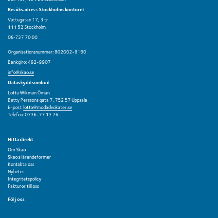
Besöksadress Stockholmskontoret
Vattugatan 17, 3 tr
111 52 Stockholm
08‑737 70 00
Organisationsnummer: 802002-6160
Bankgiro: 492-9907
info@skao.se
Dataskyddsombud
Lotta Wikman Öman
Betty Perssons gata 7, 752 57 Uppsala
E-post:
lotta@modadvokater.se
Telefon: 0736-77 13 76
Hitta direkt
Om Skao
Skao:s lärandeformer
Kontakta oss
Nyheter
Integritetspolicy
Fakturor till oss
Följ oss