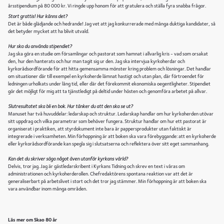
årsstipendium på 80 000 kr. Vi ringde upp honom för att gratulera och ställa fyra snabba frågor.
Stort grattis! Hur känns det?
Det är både glädjande och hedrande! Jag vet att jag konkurrerade med många duktiga kandidater, så
det betyder mycket att ha blivit utvald.
Hur ska du använda stipendiet?
Jag ska göra en studie om församlingar och pastorat som hamnat i allvarlig kris - vad som orsakat
den, hur den hanterats och hur man tagit sig ur den. Jag ska intervjua kyrkoherdar och
kyrkorådsordförande för att hitta gemensamma mönster kring problem och lösningar. Det handlar
om situationer där till exempel en kyrkoherde lämnat hastigt och utan plan, där förtroendet för
ledningen urholkats under lång tid, eller där det förekommit ekonomiska oegentligheter. Stipendiet
gör det möjligt för mig att ta tjänstledigt på deltid under hösten och genomföra arbetet på allvar.
Slutresultatet ska bli en bok. Hur tänker du att den ska se ut?
Manuset har två huvuddelar: ledarskap och struktur. Ledarskap handlar om hur kyrkoherden utövar
sitt uppdrag och vilka parametrar som behöver fungera. Struktur handlar om hur ett pastorat är
organiserat i praktiken, att styrdokument inte bara är pappersprodukter utan faktiskt är
integrerade i verksamheten. Min förhoppning är att boken ska vara förebyggande: att en kyrkoherde
eller kyrkorådsordförande kan spegla sig i slutsatserna och reflektera över sitt eget sammanhang.
Kan det du skriver säga något även utanför kyrkans värld?
Delvis, tror jag. Jag är gästledarskribent i Kyrkans Tidning och skrev en text i våras om
administrationen och kyrkoherderollen. Chefredaktörens spontana reaktion var att det är
generaliserbart på arbetslivet i stort och det tror jag stämmer. Min förhoppning är att boken ska
vara användbar inom många områden.
Läs mer om Skao 80 år