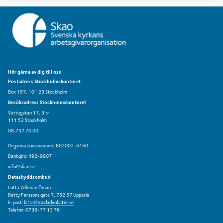
Denna jubileumsskrift tar dig med på den 80 år
långa utvecklingsresan via några särskilt viktiga
nedslag, med efterord av vd Birgitta Ödmark.
Hör gärna av dig till oss
Postadress Stockholmskontoret
Box 157, 101 23 Stockholm
Besöksadress Stockholmskontoret
Vattugatan 17, 3 tr
111 52 Stockholm
08‑737 70 00
Organisationsnummer: 802002-6160
Bankgiro: 492-9907
info@skao.se
Dataskyddsombud
Lotta Wikman Öman
Betty Perssons gata 7, 752 57 Uppsala
E-post:
lotta@modadvokater.se
Telefon: 0736-77 13 76