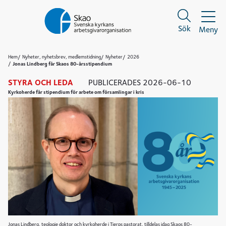
Sök
Meny
Sök
Sök
Hem
Nyheter, nyhetsbrev, medlemstidning
Nyheter
2026
Jonas Lindberg får Skaos 80-årsstipendium
STYRA OCH LEDA
PUBLICERADES
2026-06-10
Kyrkoherde får stipendium för arbete om församlingar i kris
Jonas Lindberg, teologie doktor och kyrkoherde i Tierps pastorat, tilldelas idag Skaos 80-