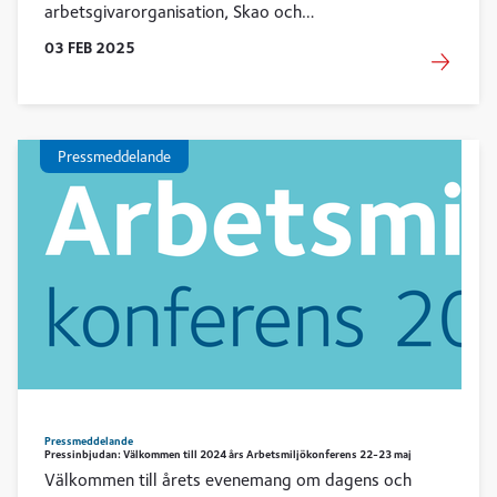
arbetsgivarorganisation, Skao och
arbetstagarorganisationerna. Budget i balans,
03
FEB
2025
fortsatt effektivisering och åtgärder för att säkra
kompetensförsörjningen är de frågor Skao främst
kommer att driva.
Pressmeddelande
Pressmeddelande
Pressinbjudan: Välkommen till 2024 års Arbetsmiljökonferens 22-23 maj
Välkommen till årets evenemang om dagens och