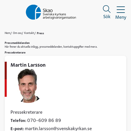
Sök
Meny
Sök
Sök
Hem
Om oss
Kontakt
Press
Pressmeddelanden
Här finner du aktuella inlägg, pressmeddelanden, kontaktuppgifter med mera.
Pressekreterare
Martin Larsson
Pressekreterare
070-609 86 89
Telefon:
martin
larsson
svenskakyrkan
se
E-post: