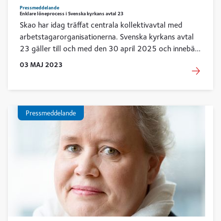
Pressmeddelande
Enklare löneprocess i Svenska kyrkans avtal 23
Skao har idag träffat centrala kollektivavtal med
arbetstagarorganisationerna. Svenska kyrkans avtal
23 gäller till och med den 30 april 2025 och innebär
en enklare löneprocess, fler vägar till arbete i kyrkan
03
MAJ
2023
och ett minskat semesterberg.
Pressmeddelande