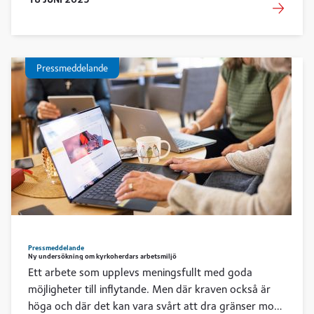
till tjänstepension och individuellt förhandlad
lönesättning hör till de förändringar som stegvis
kommer att träda i kraft.
Pressmeddelande
Pressmeddelande
Ny undersökning om kyrkoherdars arbetsmiljö
Ett arbete som upplevs meningsfullt med goda
möjligheter till inflytande. Men där kraven också är
höga och där det kan vara svårt att dra gränser mot