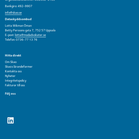
Bankgiro: 492-9907
info@skao.se
Dataskyddsombud
Lotta Wikman Öman
Betty Perssons gata 7, 752 57 Uppsala
E-post:
lotta@modadvokater.se
Telefon: 0736-77 13 76
Hitta direkt
Om Skao
Skao:s lärandeformer
Kontakta oss
Nyheter
Integritetspolicy
Fakturor till oss
Följ oss