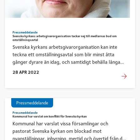
Pressmeddelande
Svenska kyrkans arbetsgivarorganisation tackar nej till medlarnas bud om
omställningsavtal
Svenska kyrkans arbetsgivarorganisation kan inte
teckna ett omställningsavtal som blir minst åtta
gånger dyrare än idag, och samtidigt behålla långa
uppsägningstider och den unikt kostsamma
28
APR
2022
lönegarantin vid omplacering. Sent i medlingen har
det dessutom dykt upp ytterligare kostsamma krav
från arbetstagarorganisationerna. Därför har Svenska
kyrkans arbetsgivarorganisation tackat nej till
Pressmeddelande
medlarnas slutbud.
Pressmeddelande
Kommunal har varslat om konflikt för Svenska kyrkan
Kommunal har varslat vissa församlingar och
pastorat Svenska kyrkan om blockad mot
nyanställningar, inhyrning, mertid och övertid från den