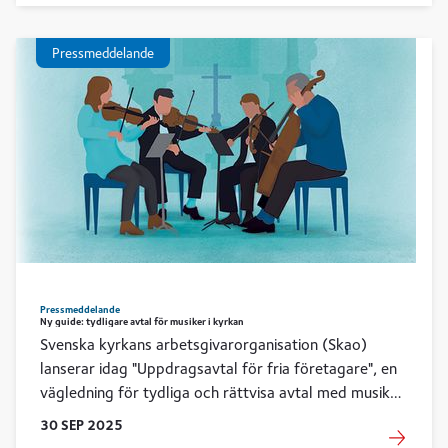
Pressmeddelande
Pressmeddelande
Ny guide: tydligare avtal för musiker i kyrkan
Svenska kyrkans arbetsgivarorganisation (Skao)
lanserar idag "Uppdragsavtal för fria företagare", en
vägledning för tydliga och rättvisa avtal med musiker
och andra uppdragstagare. – Tydliga avtal minskar
30
SEP
2025
missförstånd, tvister och onödiga kostnader, säger