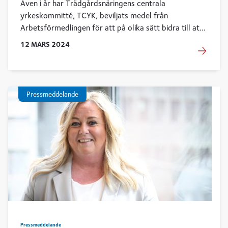
Även i år har Trädgårdsnäringens centrala
yrkeskommitté, TCYK, beviljats medel från
Arbetsförmedlingen för att på olika sätt bidra till att
fler kommer i arbete inom utemiljöområdet. Nytt för i
12
MARS
2024
år är att en miljon kronor av statsbidraget har
öronmärkts för ett projekt som rör just begravnings-
och kyrkogårdsverksamhetens kompetensförsörjning.
Pressmeddelande
Pressmeddelande