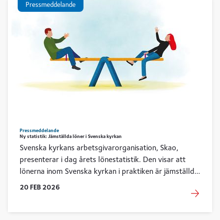
Pressmeddelande
Pressmeddelande
Ny statistik: Jämställda löner i Svenska kyrkan
Svenska kyrkans arbetsgivarorganisation, Skao,
presenterar i dag årets lönestatistik. Den visar att
lönerna inom Svenska kyrkan i praktiken är jämställda.
Kvinnors genomsnittslön motsvarar 99 procent av
20
FEB
2026
männens, att jämföra med 89 procent på
arbetsmarknaden i stort.