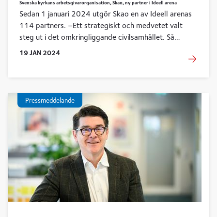
Svenska kyrkans arbetsgivarorganisation, Skao, ny partner i Ideell arena
Sedan 1 januari 2024 utgör Skao en av Ideell arenas
114 partners. –Ett strategiskt och medvetet valt
steg ut i det omkringliggande civilsamhället. Så
förklarar Skao:s vd Birgitta Ödmark organisationens
19
JAN
2024
beslut att ansöka om partnerskap.
Pressmeddelande