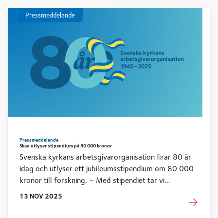
Pressmeddelande
Pressmeddelande
Skao utlyser stipendium på 80 000 kronor
Svenska kyrkans arbetsgivarorganisation firar 80 år
idag och utlyser ett jubileumsstipendium om 80 000
kronor till forskning. – Med stipendiet tar vi
ytterligare ett steg i att utveckla arbetsgivarskapet
13
NOV
2025
för framtiden, säger Birgitta Ödmark, vd för Svenska
kyrkans arbetsgivarorganisation.