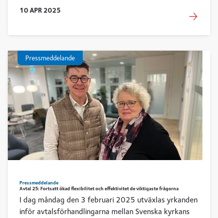
privatlivet. Det är några av resultaten i en ny studie
10
APR
2025
om kyrkoherdars arbetsmiljö inom Svenska kyrkan.
Pressmeddelande
Pressmeddelande
Avtal 25: Fortsatt ökad flexibilitet och effektivitet de viktigaste frågorna
I dag måndag den 3 februari 2025 utväxlas yrkanden
inför avtalsförhandlingarna mellan Svenska kyrkans