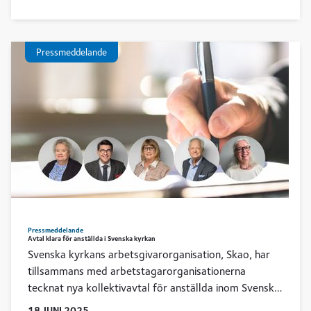
Sten Lycke, biträdande förhandlingschef på Skao.
Pressmeddelande
Pressmeddelande
Avtal klara för anställda i Svenska kyrkan
Svenska kyrkans arbetsgivarorganisation, Skao, har
tillsammans med arbetstagarorganisationerna
tecknat nya kollektivavtal för anställda inom Svenska
kyrkan. Ett enhetligt arbetstidsmått, ökad avsättning
18
JUNI
2025