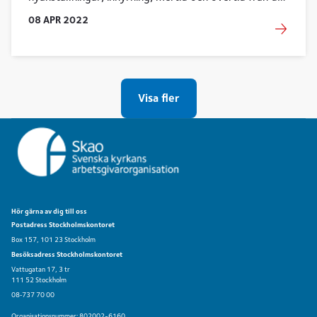
22 april 2022 och om strejk från och med den 27
08
APR
2022
april 2022.
Visa fler
Hör gärna av dig till oss
Postadress Stockholmskontoret
Box 157, 101 23 Stockholm
Besöksadress Stockholmskontoret
Vattugatan 17, 3 tr
111 52 Stockholm
08‑737 70 00
Organisationsnummer: 802002-6160