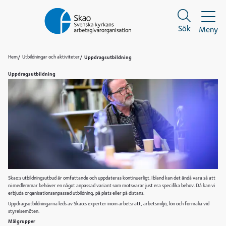
Sök
Meny
Sök
Sök
Hem
Utbildningar och aktiviteter
Uppdragsutbildning
Uppdragsutbildning
Skao:s utbildningsutbud är omfattande och uppdateras kontinuerligt. Ibland kan det ändå vara så att
ni medlemmar behöver en något anpassad variant som motsvarar just era specifika behov. Då kan vi
erbjuda organisationsanpassad utbildning, på plats eller på distans.
Uppdragsutbildningarna leds av Skao:s experter inom arbetsrätt, arbetsmiljö, lön och formalia vid
styrelsemöten.
Målgrupper