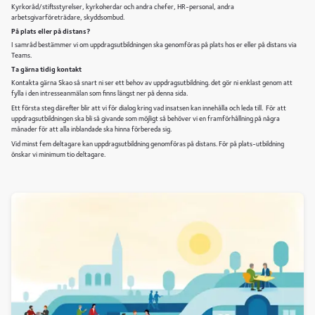
Kyrkoråd/stiftsstyrelser, kyrkoherdar och andra chefer, HR-personal, andra
arbetsgivarföreträdare, skyddsombud.
På plats eller på distans?
I samråd bestämmer vi om uppdragsutbildningen ska genomföras på plats hos er eller på distans via
Teams.
Ta gärna tidig kontakt
Kontakta gärna Skao så snart ni ser ett behov av uppdragsutbildning. det gör ni enklast genom att
fylla i den intresseanmälan som finns längst ner på denna sida.
Ett första steg därefter blir att vi för dialog kring vad insatsen kan innehålla och leda till. För att
uppdragsutbildningen ska bli så givande som möjligt så behöver vi en framförhållning på några
månader för att alla inblandade ska hinna förbereda sig.
Vid minst fem deltagare kan uppdragsutbildning genomföras på distans. För på plats-utbildning
önskar vi minimum tio deltagare.