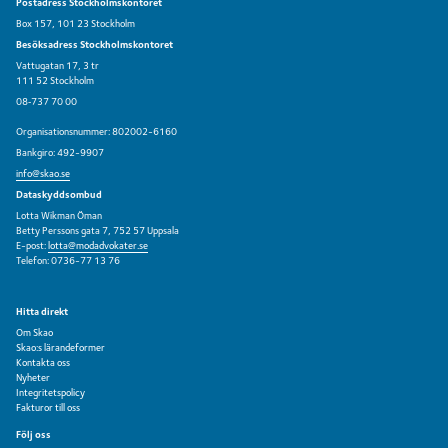
Postadress Stockholmskontoret
Box 157, 101 23 Stockholm
Besöksadress Stockholmskontoret
Vattugatan 17, 3 tr
111 52 Stockholm
08‑737 70 00
Organisationsnummer: 802002-6160
Bankgiro: 492-9907
info@skao.se
Dataskyddsombud
Lotta Wikman Öman
Betty Perssons gata 7, 752 57 Uppsala
E-post:
lotta@modadvokater.se
Telefon: 0736-77 13 76
Hitta direkt
Om Skao
Skao:s lärandeformer
Kontakta oss
Nyheter
Integritetspolicy
Fakturor till oss
Följ oss