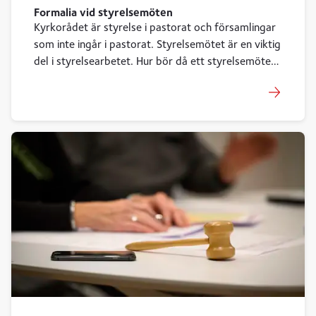
Formalia vid styrelsemöten
Kyrkorådet är styrelse i pastorat och församlingar
som inte ingår i pastorat. Styrelsemötet är en viktig
del i styrelsearbetet. Hur bör då ett styrelsemöte
hållas för att vara effektivt och konstruktivt? Hur
får man alla att komma till tals? Vilken formalia
gäller egentligen inför, under och efter
styrelsemötet?