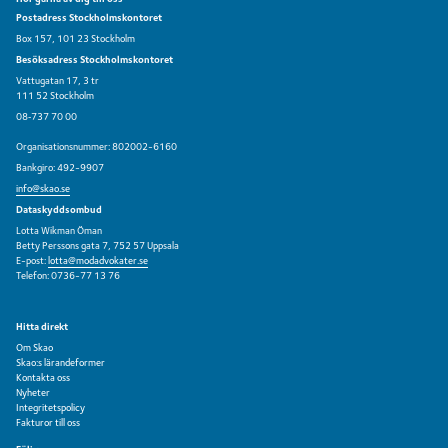
Postadress Stockholmskontoret
Box 157, 101 23 Stockholm
Besöksadress Stockholmskontoret
Vattugatan 17, 3 tr
111 52 Stockholm
08‑737 70 00
Organisationsnummer: 802002-6160
Bankgiro: 492-9907
info@skao.se
Dataskyddsombud
Lotta Wikman Öman
Betty Perssons gata 7, 752 57 Uppsala
E-post:
lotta@modadvokater.se
Telefon: 0736-77 13 76
Hitta direkt
Om Skao
Skao:s lärandeformer
Kontakta oss
Nyheter
Integritetspolicy
Fakturor till oss