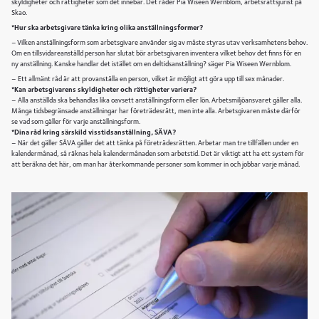
skyldigheter och rättigheter som det innebär. Det råder Pia Wiseen Wernblom, arbetsrättsjurist på
Skao.
*Hur ska arbetsgivare tänka kring olika anställningsformer?
– Vilken anställningsform som arbetsgivare använder sig av måste styras utav verksamhetens behov.
Om en tillsvidareanställd person har slutat bör arbetsgivaren inventera vilket behov det finns för en
ny anställning. Kanske handlar det istället om en deltidsanställning? säger Pia Wiseen Wernblom.
– Ett allmänt råd är att provanställa en person, vilket är möjligt att göra upp till sex månader.
*Kan arbetsgivarens skyldigheter och rättigheter variera?
– Alla anställda ska behandlas lika oavsett anställningsform eller lön. Arbetsmiljöansvaret gäller alla.
Många tidsbegränsade anställningar har företrädesrätt, men inte alla. Arbetsgivaren måste därför
se vad som gäller för varje anställningsform.
*Dina råd kring särskild visstidsanställning, SÄVA?
– När det gäller SÄVA gäller det att tänka på företrädesrätten. Arbetar man tre tillfällen under en
kalendermånad, så räknas hela kalendermånaden som arbetstid. Det är viktigt att ha ett system för
att beräkna det här, om man har återkommande personer som kommer in och jobbar varje månad.