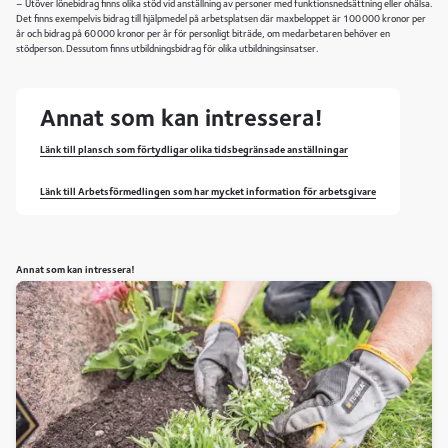
– Utöver lönebidrag finns olika stöd vid anställning av personer med funktionsnedsättning eller ohälsa.
Det finns exempelvis bidrag till hjälpmedel på arbetsplatsen där maxbeloppet är 100 000 kronor per
år och bidrag på 60 000 kronor per år för personligt biträde, om medarbetaren behöver en
stödperson. Dessutom finns utbildningsbidrag för olika utbildningsinsatser.
Annat som kan intressera!
Länk till plansch som förtydligar olika tidsbegränsade anställningar
Länk till Arbetsförmedlingen som har mycket information för arbetsgivare
Annat som kan intressera!