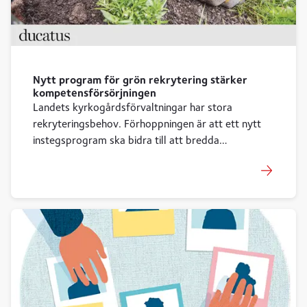
Nytt program för grön rekrytering stärker
kompetensförsörjningen
Landets kyrkogårdsförvaltningar har stora
rekryteringsbehov. Förhoppningen är att ett nytt
instegsprogram ska bidra till att bredda
rekryteringsbasen. - Dessutom underlättar det
arbetet med kontinuerlig kompetensutveckling i
den egna arbetsgruppen. Det säger Mattias
Elofsson, kyrkogårdskonsulent vid SKKF och
ordförande i TCYK.