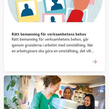
Rätt bemanning för verksamhetens behov
Rätt bemanning för verksamhetens behov, går
igenom grunderna i arbetet med omställning. När
en arbetsgivare ska göra en omställning, det vill
säga förändra organisationen på ett sätt som
påverkar personalen, uppstår ofta många frågor.
Hur går omställningen till? I vilken ordning behöver
vi förhandla, ta beslut och informera? Hur gör jag
en riskbedömning inför ändring?