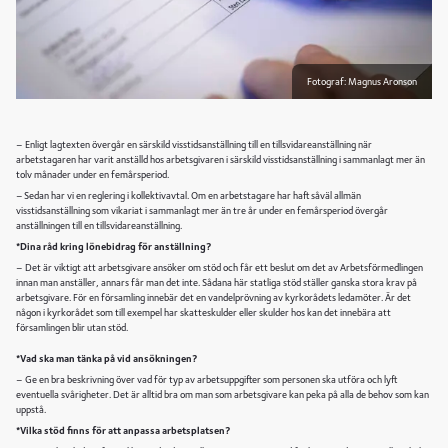
Fotograf: Magnus Aronson
– Enligt lagtexten övergår en särskild visstidsanställning till en tillsvidareanställning när
arbetstagaren har varit anställd hos arbetsgivaren i särskild visstidsanställning i sammanlagt mer än
tolv månader under en femårsperiod.
– Sedan har vi en reglering i kollektivavtal. Om en arbetstagare har haft såväl allmän
visstidsanställning som vikariat i sammanlagt mer än tre år under en femårsperiod övergår
anställningen till en tillsvidareanställning.
*Dina råd kring lönebidrag för anställning?
– Det är viktigt att arbetsgivare ansöker om stöd och får ett beslut om det av Arbetsförmedlingen
innan man anställer, annars får man det inte. Sådana här statliga stöd ställer ganska stora krav på
arbetsgivare. För en församling innebär det en vandelprövning av kyrkorådets ledamöter. Är det
någon i kyrkorådet som till exempel har skatteskulder eller skulder hos kan det innebära att
församlingen blir utan stöd.
*Vad ska man tänka på vid ansökningen?
– Ge en bra beskrivning över vad för typ av arbetsuppgifter som personen ska utföra och lyft
eventuella svårigheter. Det är alltid bra om man som arbetsgivare kan peka på alla de behov som kan
uppstå.
*Vilka stöd finns för att anpassa arbetsplatsen?